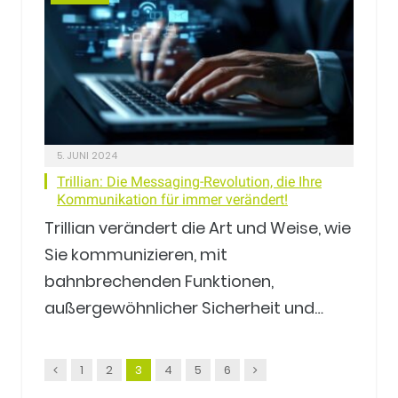
5. JUNI 2024
Trillian: Die Messaging-Revolution, die Ihre
Kommunikation für immer verändert!
Trillian verändert die Art und Weise, wie
Sie kommunizieren, mit
bahnbrechenden Funktionen,
außergewöhnlicher Sicherheit und…
Vorgänger
Nachfolger
1
2
3
4
5
6