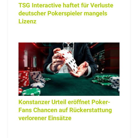
TSG Interactive haftet für Verluste
deutscher Pokerspieler mangels
Lizenz
Konstanzer Urteil eröffnet Poker-
Fans Chancen auf Rückerstattung
verlorener Einsätze