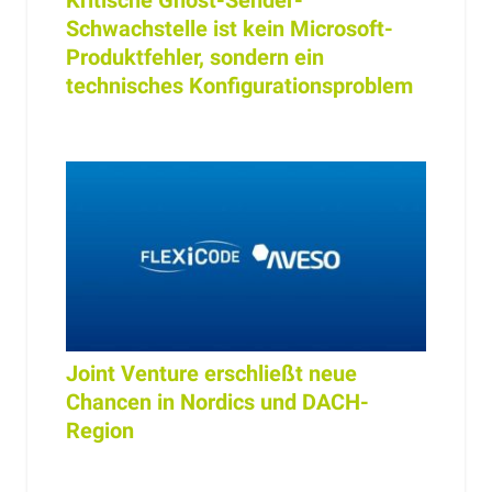
Schwachstelle ist kein Microsoft-
Produktfehler, sondern ein
technisches Konfigurationsproblem
Joint Venture erschließt neue
Chancen in Nordics und DACH-
Region