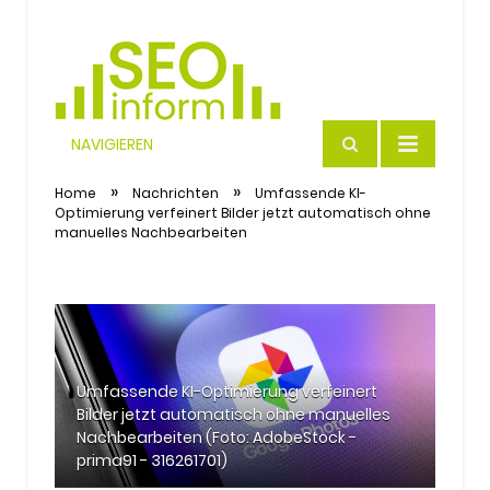
NAVIGIEREN
SEO
»
»
Home
Nachrichten
Umfassende KI-
Optimierung verfeinert Bilder jetzt automatisch ohne
manuelles Nachbearbeiten
Umfassende KI-Optimierung verfeinert
Bilder jetzt automatisch ohne manuelles
Nachbearbeiten (Foto: AdobeStock -
prima91 - 316261701)