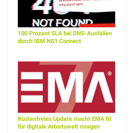
100 Prozent SLA bei DNS-Ausfällen
durch IBM NS1 Connect
Kostenfreies Update macht EMA fit
für digitale Arbeitswelt morgen